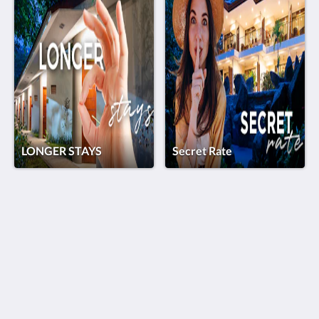
LONGER STAYS
Secret Rate
Hotel Pumilio
Del cruce de Herradura 2km hacia Jacó y 1km a mano
izquierda.
Jaco Puntarenas Province 61101
Costa Rica
+506 2643 5678